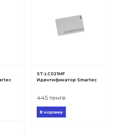
ST-LC021MF
rtec
Идентификатор Smartec
445 тенге
В корзину