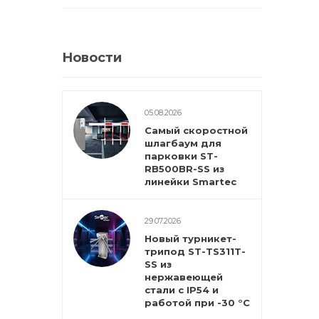
Новости
05.08.2026
Самый скоростной
шлагбаум для
парковки ST-
RB500BR-SS из
линейки Smartec
29.07.2026
Новый турникет-
трипод ST-TS311T-
SS из
нержавеющей
стали с IP54 и
работой при -30 °С