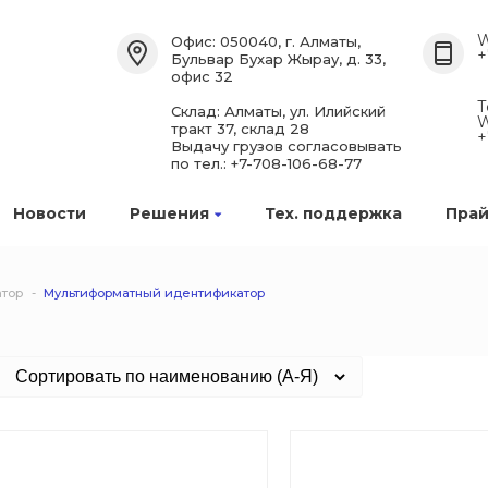
W
Офис: 050040, г. Алматы,
+
Бульвар Бухар Жырау, д. 33,
офис 32
Т
Склад: Алматы, ул. Илийский
W
тракт 37, склад 28
+
Выдачу грузов согласовывать
по тел.: +7-708-106-68-77
Новости
Решения
Тех. поддержка
Прай
тор
Мультиформатный идентификатор