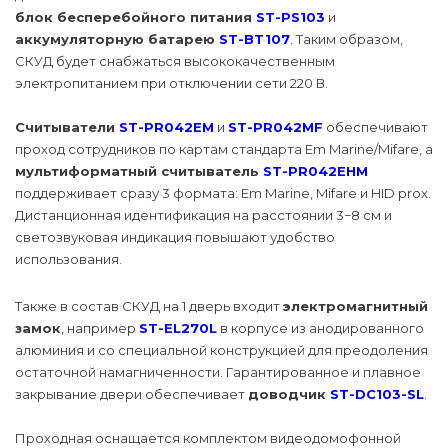
блок бесперебойного питания
ST-PS103
и
аккумуляторную батарею
ST-BT107
. Таким образом,
СКУД будет снабжаться высококачественным
электропитанием при отключении сети 220 В.
Считыватели
ST-PR042EM
и
ST-PR042MF
обеспечивают
проход сотрудников по картам стандарта Em Marine/Mifare, а
мультиформатный считыватель
ST-PR042EHM
поддерживает сразу 3 формата: Em Marine, Mifare и HID prox.
Дистанционная идентификация на расстоянии 3−8 см и
светозвуковая индикация повышают удобство
использования.
Также в состав СКУД на 1 дверь входит
электромагнитный
замок
, например
ST-EL270L
в корпусе из анодированного
алюминия и со специальной конструкцией для преодоления
остаточной намагниченности. Гарантированное и плавное
закрывание двери обеспечивает
доводчик
ST-DC103-SL
.
Проходная оснащается комплектом видеодомофонной