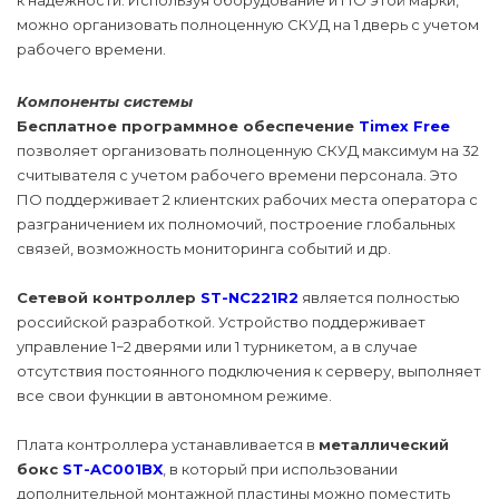
к надежности. Используя оборудование и ПО этой марки,
можно организовать полноценную СКУД на 1 дверь с учетом
рабочего времени.
Компоненты системы
Бесплатное программное обеспечение
Timex Free
позволяет организовать полноценную СКУД максимум на 32
считывателя с учетом рабочего времени персонала. Это
ПО поддерживает 2 клиентских рабочих места оператора с
разграничением их полномочий, построение глобальных
связей, возможность мониторинга событий и др.
Сетевой контроллер
ST-NC221R2
является полностью
российской разработкой. Устройство поддерживает
управление 1−2 дверями или 1 турникетом, а в случае
отсутствия постоянного подключения к серверу, выполняет
все свои функции в автономном режиме.
Плата контроллера устанавливается в
металлический
бокс
ST-AC001BX
, в который при использовании
дополнительной монтажной пластины можно поместить