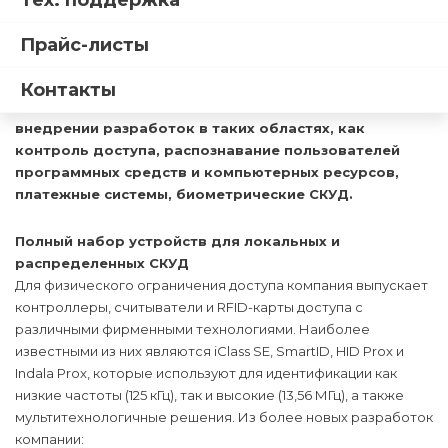
Тех. поддержка
систем контроля доступа на базе технологии
радиочастотной идентификации (RFID). Благодаря
Прайс-листы
многолетнему опыту специалистов HID в разработке
технологий для карт доступа, компания играет
Контакты
ведущую роль в развитии методов идентификации и
внедрении разработок в таких областях, как
контроль доступа, распознавание пользователей
программных средств и компьютерных ресурсов,
платежные системы, биометрические СКУД.
Полный набор устройств для локальных и
распределенных СКУД
Для физического ограничения доступа компания выпускает
контроллеры, считыватели и RFID-карты доступа с
различными фирменными технологиями. Наиболее
известными из них являются iClass SE, SmartID, HID Prox и
Indala Prox, которые используют для идентификации как
низкие частоты (125 кГц), так и высокие (13,56 МГц), а также
мультитехнологичные решения. Из более новых разработок
компании: