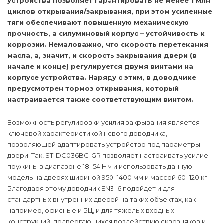
устройства позволяет гарантировать не менее 1 млн
циклов открывания/закрывания, при этом усиленные
тяги обеспечивают повышенную механическую
прочность, а силуминовый корпус – устойчивость к
коррозии. Немаловажно, что скорость перетекания
масла, а, значит, и скорость закрывания двери (в
начале и конце) регулируется двумя винтами на
корпусе устройства. Наряду с этим, в доводчике
предусмотрен тормоз открывания, который
настраивается также соответствующим винтом.
Возможность регулировки усилия закрывания является
ключевой характеристикой нового доводчика,
позволяющей адаптировать устройство под параметры
двери. Так, ST-DC036BC-GR позволяет настраивать усилие
пружины в диапазоне 18–54 Нм и использовать данную
модель на дверях шириной 950–1400 мм и массой 60–120 кг.
Благодаря этому доводчик EN3–6 подойдет и для
стандартных внутренних дверей на таких объектах, как
например, офисные и БЦ, и для тяжелых входных
конструкций, подвергающихся воздействию сквозняков и