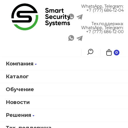
WhatsApp, Telegram:
+7 (777) 686-12-04
Тех.поддержка:
WhatsApp, Telegram:
+7 (777) 686-12-00
0
Компания
Главная
Информация
Новости
Линейку продуктов Smartec пополнили универсальные доводчики
Каталог
для входных и внутренних дверей
Обучение
Новости
Линейку продуктов Smartec
пополнили универсальные
Решения
доводчики для входных и