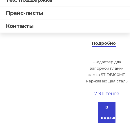
Тех. поддержка
ST-BR100UP
Прайс-листы
Адаптер
монтажный
Контакты
Smartec
Подробно
U-адаптер для
запорной планки
замка ST-DB100MT,
нержавеющая сталь
7 911 тенге
В
корзину