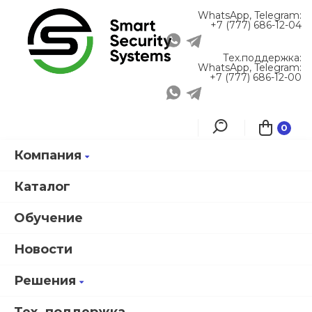
WhatsApp, Telegram:
+7 (777) 686-12-04
Тех.поддержка:
WhatsApp, Telegram:
+7 (777) 686-12-00
0
Компания
Главная
Каталог продукции
Smartec СКД
ST-RC127RR Комплект управления по радиоканалу Smartec
Каталог
Обучение
Новости
ST-RC127RR
Комплект
Решения
управления
по