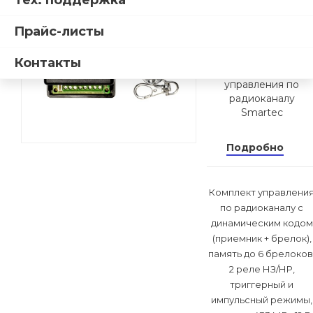
Тех. поддержка
радиоканал
Smartec
Прайс-листы
ST-RC127RR
Контакты
Комплект
управления по
радиоканалу
Smartec
Подробно
Комплект управлени
по радиоканалу с
динамическим кодом
(приемник + брелок),
память до 6 брелоков
2 реле НЗ/НР,
триггерный и
импульсный режимы,