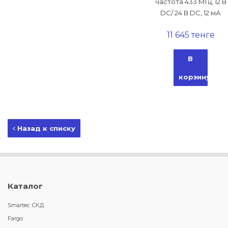
частота 433 МГц, 12 В
DC/ 24 В DC, 12 мА
11 645 тенге
В
корзину
Назад к списку
Каталог
Smartec СКД
Fargo