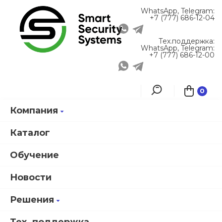
WhatsApp, Telegram:
+7 (777) 686-12-04
Тех.поддержка:
WhatsApp, Telegram:
+7 (777) 686-12-00
0
Компания
Главная
Каталог продукции
Smartec СКД
ST-PD021BD-MC Извещатель охранный Smartec
Каталог
Обучение
Новости
ST-
PD021BD-
Решения
MC
Извещатель