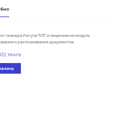
обно
т сканера Регула 7017 и лицензии на модуль
ования и распознавания документов.
602 тенге
орзину