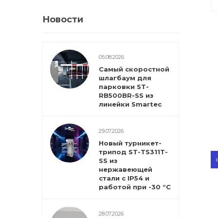
Новости
05.08.2026
Самый скоростной
шлагбаум для
парковки ST-
RB500BR-SS из
линейки Smartec
29.07.2026
Новый турникет-
трипод ST-TS311T-
SS из
нержавеющей
стали с IP54 и
работой при -30 °С
28.07.2026