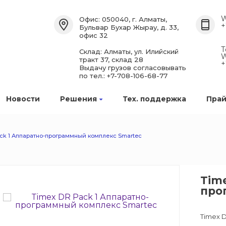
W
Офис: 050040, г. Алматы,
+
Бульвар Бухар Жырау, д. 33,
офис 32
Т
Склад: Алматы, ул. Илийский
W
тракт 37, склад 28
+
Выдачу грузов согласовывать
по тел.: +7-708-106-68-77
Новости
Решения
Тех. поддержка
Прай
ck 1 Аппаратно-программный комплекс Smartec
Time
про
Timex 