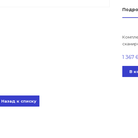
Подр
Комплек
сканир
1 367 
В к
Назад к списку